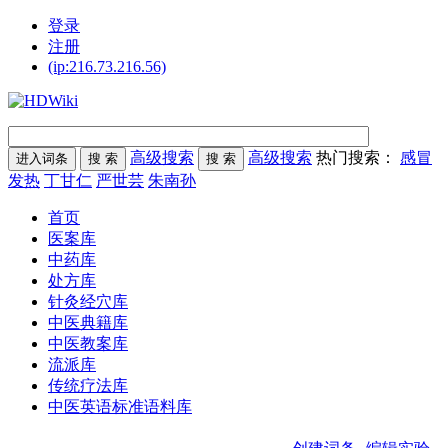
登录
注册
(ip:216.73.216.56)
高级搜索
高级搜索
热门搜索：
感冒
发热
丁甘仁
严世芸
朱南孙
首页
医案库
中药库
处方库
针灸经穴库
中医典籍库
中医教案库
流派库
传统疗法库
中医英语标准语料库