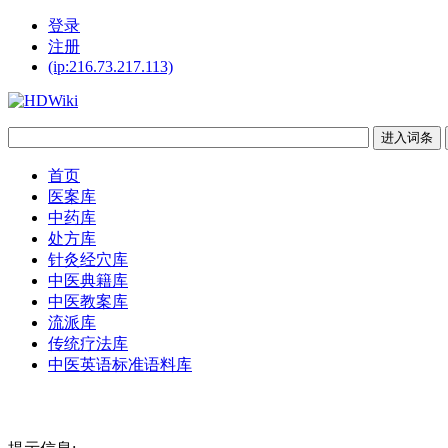
登录
注册
(ip:216.73.217.113)
首页
医案库
中药库
处方库
针灸经穴库
中医典籍库
中医教案库
流派库
传统疗法库
中医英语标准语料库