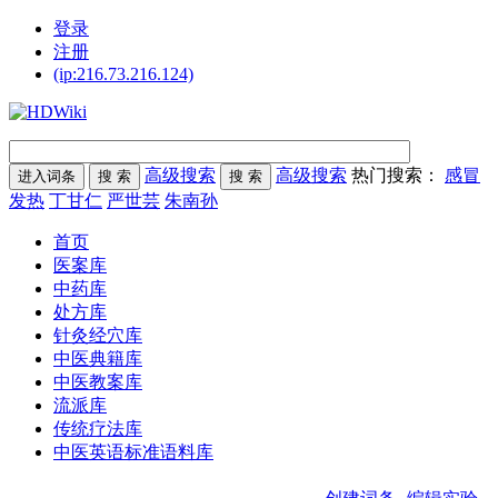
登录
注册
(ip:216.73.216.124)
高级搜索
高级搜索
热门搜索：
感冒
发热
丁甘仁
严世芸
朱南孙
首页
医案库
中药库
处方库
针灸经穴库
中医典籍库
中医教案库
流派库
传统疗法库
中医英语标准语料库