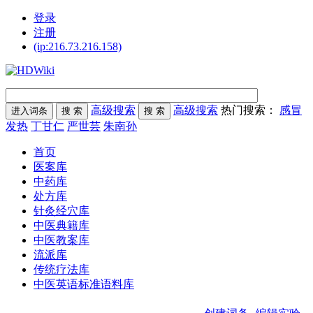
登录
注册
(ip:216.73.216.158)
高级搜索
高级搜索
热门搜索：
感冒
发热
丁甘仁
严世芸
朱南孙
首页
医案库
中药库
处方库
针灸经穴库
中医典籍库
中医教案库
流派库
传统疗法库
中医英语标准语料库