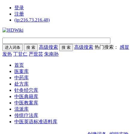
登录
注册
(ip:216.73.216.48)
高级搜索
高级搜索
热门搜索：
感冒
发热
丁甘仁
严世芸
朱南孙
首页
医案库
中药库
处方库
针灸经穴库
中医典籍库
中医教案库
流派库
传统疗法库
中医英语标准语料库